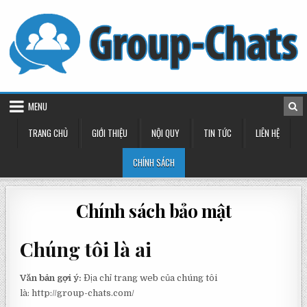
Skip
to
content
MENU
TRANG CHỦ
GIỚI THIỆU
NỘI QUY
TIN TỨC
LIÊN HỆ
CHÍNH SÁCH
Chính sách bảo mật
Chúng tôi là ai
Văn bản gợi ý:
Địa chỉ trang web của chúng tôi
là: http://group-chats.com/