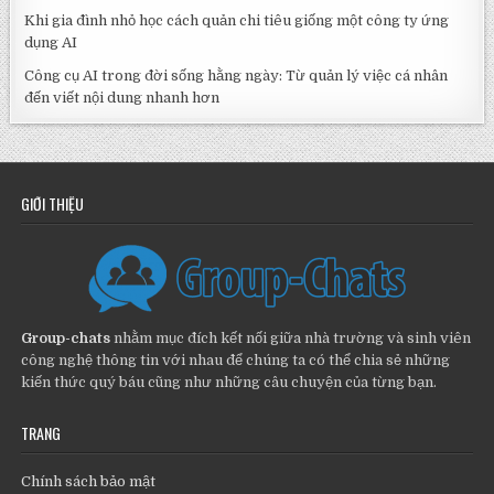
Khi gia đình nhỏ học cách quản chi tiêu giống một công ty ứng
dụng AI
Công cụ AI trong đời sống hằng ngày: Từ quản lý việc cá nhân
đến viết nội dung nhanh hơn
GIỚI THIỆU
Group-chats
nhằm mục đích kết nối giữa nhà trường và sinh viên
công nghệ thông tin với nhau để chúng ta có thể chia sẻ những
kiến thức quý báu cũng như những câu chuyện của từng bạn.
TRANG
Chính sách bảo mật