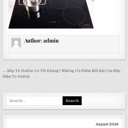
Author:
admin
Post
← Bếp Từ Hafele Có Tốt Không? Những Ưu Điểm Nổi Bật Của Bếp
navigation
Điện Từ Hafele
Search
for:
August 2026