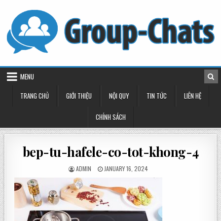
Skip
to
content
MENU
TRANG CHỦ
GIỚI THIỆU
NỘI QUY
TIN TỨC
LIÊN HỆ
CHÍNH SÁCH
bep-tu-hafele-co-tot-khong-4
POSTED
POSTED
ADMIN
JANUARY 16, 2024
BY
ON