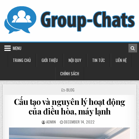
Skip
to
content
MENU
TRANG CHỦ
GIỚI THIỆU
NỘI QUY
TIN TỨC
LIÊN HỆ
CHÍNH SÁCH
POSTED
BLOG
IN
Cấu tạo và nguyên lý hoạt động
của điều hòa, máy lạnh
POSTED
POSTED
ADMIN
DECEMBER 14, 2022
BY
ON