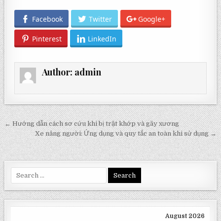
Facebook
Twitter
Google+
Pinterest
LinkedIn
Author:
admin
Post
← Hướng dẫn cách sơ cứu khi bị trật khớp và gãy xương
navigation
Xe nâng người: Ứng dụng và quy tắc an toàn khi sử dụng →
Search
for:
August 2026