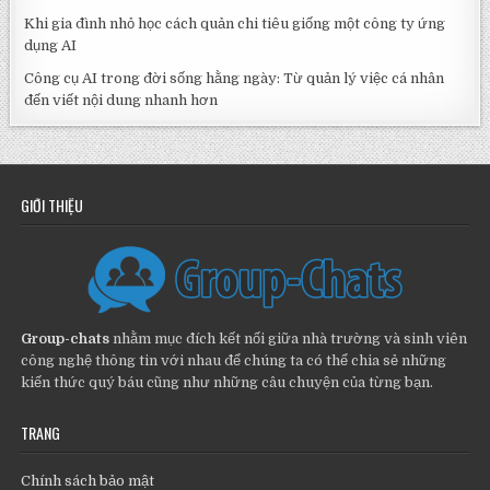
Khi gia đình nhỏ học cách quản chi tiêu giống một công ty ứng
dụng AI
Công cụ AI trong đời sống hằng ngày: Từ quản lý việc cá nhân
đến viết nội dung nhanh hơn
GIỚI THIỆU
Group-chats
nhằm mục đích kết nối giữa nhà trường và sinh viên
công nghệ thông tin với nhau để chúng ta có thể chia sẻ những
kiến thức quý báu cũng như những câu chuyện của từng bạn.
TRANG
Chính sách bảo mật