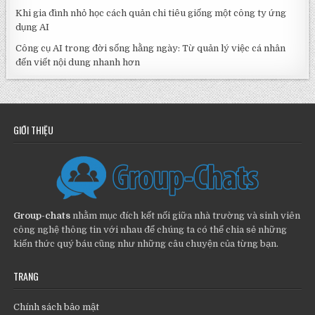
Khi gia đình nhỏ học cách quản chi tiêu giống một công ty ứng
dụng AI
Công cụ AI trong đời sống hằng ngày: Từ quản lý việc cá nhân
đến viết nội dung nhanh hơn
GIỚI THIỆU
Group-chats
nhằm mục đích kết nối giữa nhà trường và sinh viên
công nghệ thông tin với nhau để chúng ta có thể chia sẻ những
kiến thức quý báu cũng như những câu chuyện của từng bạn.
TRANG
Chính sách bảo mật