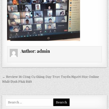
Author:
admin
Post
← Review 16 Công Cụ Giảng Dạy Trực Tuyến Người Học Online
navigation
Nhất Định Phải Biết
Search
for: