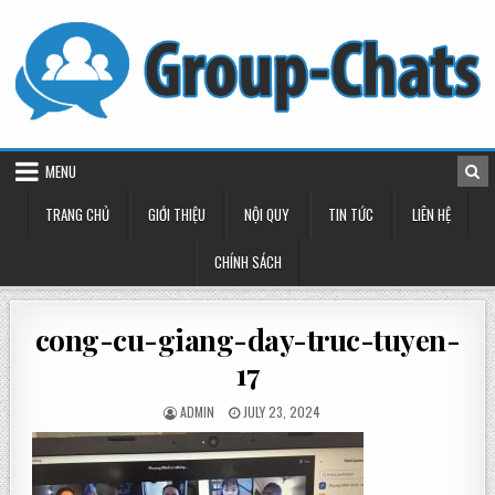
Skip
to
content
MENU
TRANG CHỦ
GIỚI THIỆU
NỘI QUY
TIN TỨC
LIÊN HỆ
CHÍNH SÁCH
cong-cu-giang-day-truc-tuyen-
17
POSTED
POSTED
ADMIN
JULY 23, 2024
BY
ON