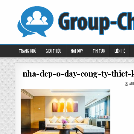
Skip
to
content
TRANG CHỦ
GIỚI THIỆU
NỘI QUY
TIN TỨC
LIÊN HỆ
nha-dep-o-day-cong-ty-thiet-
PO
AD
BY