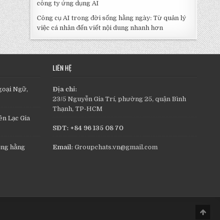
công ty ứng dụng AI
Công cụ AI trong đời sống hằng ngày: Từ quản lý
việc cá nhân đến viết nội dung nhanh hơn
LIÊN HỆ
goại Ngữ,
Địa chỉ:
23/5 Nguyễn Gia Trí, phường 25, quận Bình
Thạnh, TP-HCM
n Lạc Gia
SĐT: +84 96 135 08 70
ụng hằng
Email:
Groupchats.vn@gmail.com
Scro
to