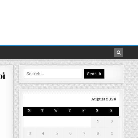
Search
oi
for:
August 2026
M
T
W
T
F
S
S
1
2
3
4
5
6
7
8
9