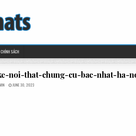
CHÍNH SÁCH
ke-noi-that-chung-cu-bac-nhat-ha-n
STED
POSTED
MIN
JUNE 30, 2023
ON