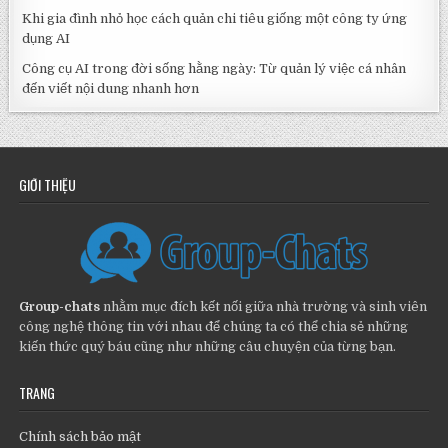
Khi gia đình nhỏ học cách quản chi tiêu giống một công ty ứng
dụng AI
Công cụ AI trong đời sống hằng ngày: Từ quản lý việc cá nhân
đến viết nội dung nhanh hơn
GIỚI THIỆU
Group-chats
nhằm mục đích kết nối giữa nhà trường và sinh viên
công nghệ thông tin với nhau để chúng ta có thể chia sẻ những
kiến thức quý báu cũng như những câu chuyện của từng bạn.
TRANG
Chính sách bảo mật