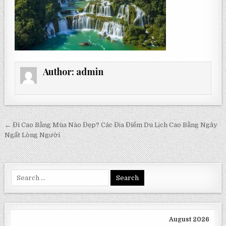
Author:
admin
Post
← Đi Cao Bằng Mùa Nào Đẹp? Các Địa Điểm Du Lịch Cao Bằng Ngây
navigation
Ngất Lòng Người
Search
for:
August 2026