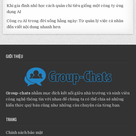
Khi gia đình nhỏ học cách quản chi tiêu giống một công ty ứng
dụng AI
Công cụ AI trong đời sống hằng ngày: Từ quản lý việc cá nhân
đến viết nội dung nhanh hơn
GIỚI THIỆU
Group-chats
nhằm mục đích kết nối giữa nhà trường và sinh viên
công nghệ thông tin với nhau để chúng ta có thể chia sẻ những
kiến thức quý báu cũng như những câu chuyện của từng bạn.
TRANG
Chính sách bảo mật