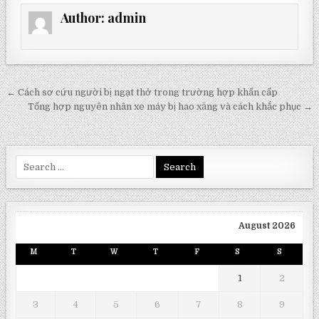
Author:
admin
Post
← Cách sơ cứu người bị ngạt thở trong trường hợp khẩn cấp
navigation
Tổng hợp nguyên nhân xe máy bị hao xăng và cách khắc phục →
Search
for:
August 2026
M
T
W
T
F
S
S
1
2
3
4
5
6
7
8
9