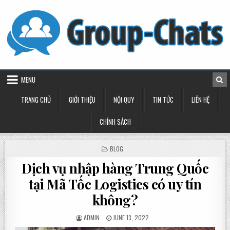
Skip
to
content
MENU
TRANG CHỦ
GIỚI THIỆU
NỘI QUY
TIN TỨC
LIÊN HỆ
CHÍNH SÁCH
POSTED
BLOG
IN
Dịch vụ nhập hàng Trung Quốc
tại Mã Tốc Logistics có uy tín
không?
POSTED
POSTED
ADMIN
JUNE 13, 2022
BY
ON