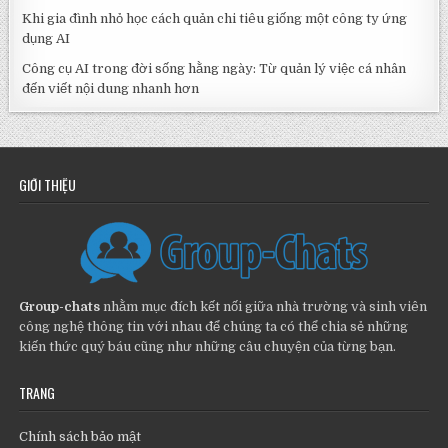
Khi gia đình nhỏ học cách quản chi tiêu giống một công ty ứng
dụng AI
Công cụ AI trong đời sống hằng ngày: Từ quản lý việc cá nhân
đến viết nội dung nhanh hơn
GIỚI THIỆU
Group-chats
nhằm mục đích kết nối giữa nhà trường và sinh viên
công nghệ thông tin với nhau để chúng ta có thể chia sẻ những
kiến thức quý báu cũng như những câu chuyện của từng bạn.
TRANG
Chính sách bảo mật