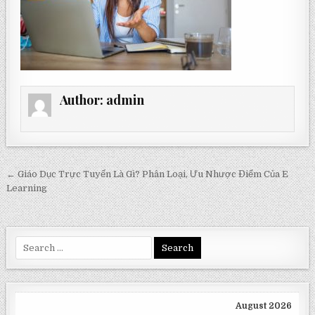
Author:
admin
Post
← Giáo Dục Trực Tuyến Là Gì? Phân Loại, Ưu Nhược Điểm Của E
navigation
Learning
Search
for:
August 2026