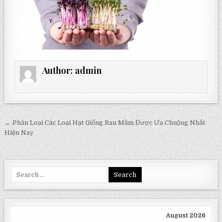
Author:
admin
Post
← Phân Loại Các Loại Hạt Giống Rau Mầm Được Ưa Chuộng Nhất
navigation
Hiện Nay
Search
for:
August 2026