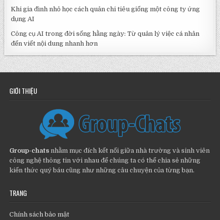
Khi gia đình nhỏ học cách quản chi tiêu giống một công ty ứng
dụng AI
Công cụ AI trong đời sống hằng ngày: Từ quản lý việc cá nhân
đến viết nội dung nhanh hơn
GIỚI THIỆU
Group-chats
nhằm mục đích kết nối giữa nhà trường và sinh viên
công nghệ thông tin với nhau để chúng ta có thể chia sẻ những
kiến thức quý báu cũng như những câu chuyện của từng bạn.
TRANG
Chính sách bảo mật