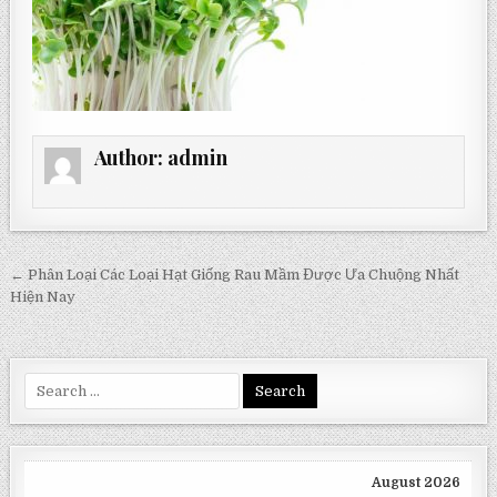
Author:
admin
Post
← Phân Loại Các Loại Hạt Giống Rau Mầm Được Ưa Chuộng Nhất
navigation
Hiện Nay
Search
for:
August 2026