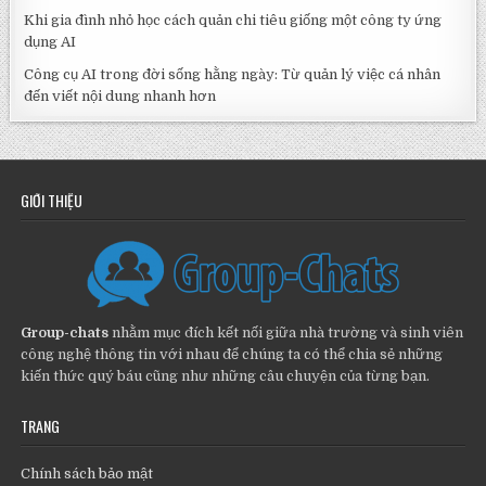
Khi gia đình nhỏ học cách quản chi tiêu giống một công ty ứng
dụng AI
Công cụ AI trong đời sống hằng ngày: Từ quản lý việc cá nhân
đến viết nội dung nhanh hơn
GIỚI THIỆU
Group-chats
nhằm mục đích kết nối giữa nhà trường và sinh viên
công nghệ thông tin với nhau để chúng ta có thể chia sẻ những
kiến thức quý báu cũng như những câu chuyện của từng bạn.
TRANG
Chính sách bảo mật