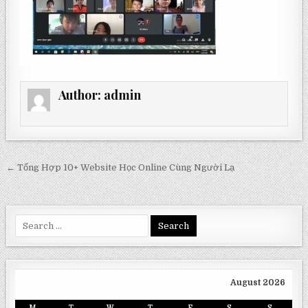
Author:
admin
Post
← Tổng Hợp 10+ Website Học Online Cùng Người Lạ
navigation
Search
for:
August 2026
M
T
W
T
F
S
S