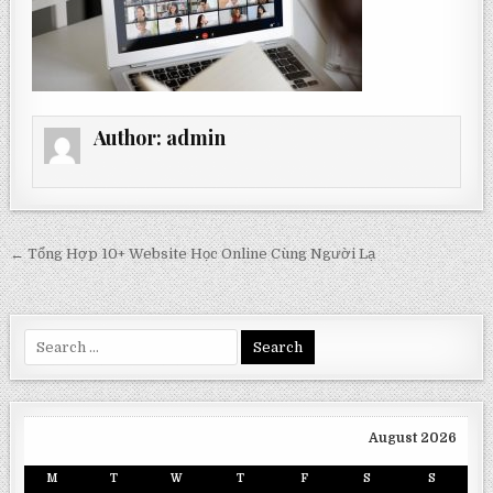
Author:
admin
Post
← Tổng Hợp 10+ Website Học Online Cùng Người Lạ
navigation
Search
for:
August 2026
M
T
W
T
F
S
S