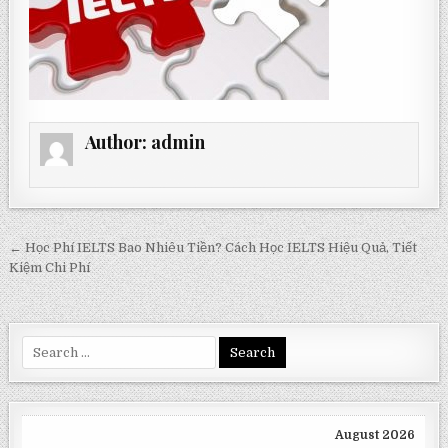
Author:
admin
Post
← Học Phí IELTS Bao Nhiêu Tiền? Cách Học IELTS Hiệu Quả, Tiết
navigation
Kiệm Chi Phí
Search
for:
August 2026