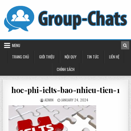
Skip
to
content
MENU
TRANG CHỦ
GIỚI THIỆU
NỘI QUY
TIN TỨC
LIÊN HỆ
CHÍNH SÁCH
hoc-phi-ielts-bao-nhieu-tien-1
POSTED
POSTED
ADMIN
JANUARY 24, 2024
BY
ON