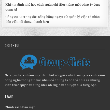
Khi gia đình nhỏ học cách quản chi tiêu giống một công ty ứng
dụng AI
Công cụ AI trong đời sống hằng ngày: Từ quản lý việc cá nhân
đến viết nội dung nhanh hơn
GIỚI THIỆU
Group-chats
nhằm mục đích kết nối giữa nhà trường và sinh viên
công nghệ thông tin với nhau để chúng ta có thể chia sẻ những
kiến thức quý báu cũng như những câu chuyện của từng bạn.
TRANG
Chính sách bảo mật