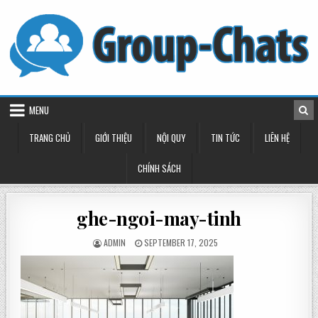
Skip
to
content
MENU
TRANG CHỦ
GIỚI THIỆU
NỘI QUY
TIN TỨC
LIÊN HỆ
CHÍNH SÁCH
ghe-ngoi-may-tinh
POSTED
POSTED
ADMIN
SEPTEMBER 17, 2025
BY
ON