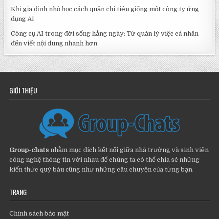
Khi gia đình nhỏ học cách quản chi tiêu giống một công ty ứng
dụng AI
Công cụ AI trong đời sống hằng ngày: Từ quản lý việc cá nhân
đến viết nội dung nhanh hơn
GIỚI THIỆU
Group-chats
nhằm mục đích kết nối giữa nhà trường và sinh viên
công nghệ thông tin với nhau để chúng ta có thể chia sẻ những
kiến thức quý báu cũng như những câu chuyện của từng bạn.
TRANG
Chính sách bảo mật