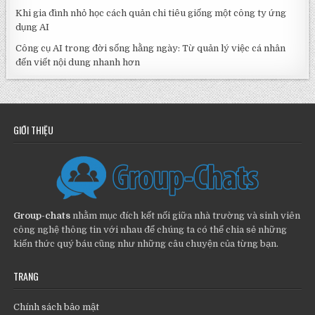
Khi gia đình nhỏ học cách quản chi tiêu giống một công ty ứng
dụng AI
Công cụ AI trong đời sống hằng ngày: Từ quản lý việc cá nhân
đến viết nội dung nhanh hơn
GIỚI THIỆU
Group-chats
nhằm mục đích kết nối giữa nhà trường và sinh viên
công nghệ thông tin với nhau để chúng ta có thể chia sẻ những
kiến thức quý báu cũng như những câu chuyện của từng bạn.
TRANG
Chính sách bảo mật