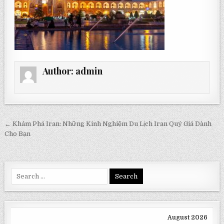
Author:
admin
Post
← Khám Phá Iran: Những Kinh Nghiệm Du Lịch Iran Quý Giá Dành
navigation
Cho Bạn
Search
for:
August 2026