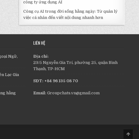
công ty ứng dụng AI
Công cụ AI trong đời sống hằng ngày: Từ quản lý
việc cá nhân đến viết nội dung nhanh hơn
LIÊN HỆ
goại Ngữ,
Địa chỉ:
23/5 Nguyễn Gia Trí, phường 25, quận Bình
Thạnh, TP-HCM
n Lạc Gia
SĐT: +84 96 135 08 70
ụng hằng
Email:
Groupchats.vn@gmail.com
Scro
to