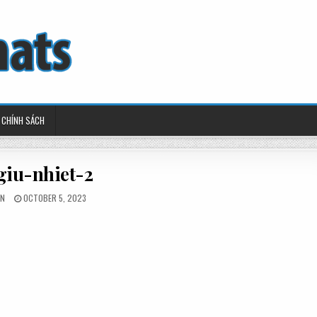
CHÍNH SÁCH
giu-nhiet-2
TED
POSTED
IN
OCTOBER 5, 2023
ON