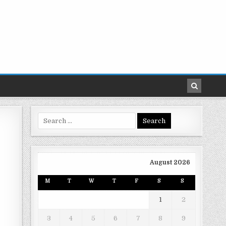
Search
for:
August 2026
M
T
W
T
F
S
S
1
2
3
4
5
6
7
8
9