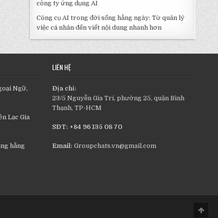
công ty ứng dụng AI
Công cụ AI trong đời sống hằng ngày: Từ quản lý
việc cá nhân đến viết nội dung nhanh hơn
LIÊN HỆ
goại Ngữ,
Địa chỉ:
23/5 Nguyễn Gia Trí, phường 25, quận Bình
Thạnh, TP-HCM
n Lạc Gia
SĐT: +84 96 135 08 70
ụng hằng
Email:
Groupchats.vn@gmail.com
Scro
to