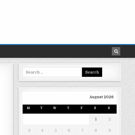
Search
for:
August 2026
M
T
W
T
F
S
S
1
2
3
4
5
6
7
8
9