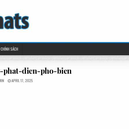
CHÍNH SÁCH
y-phat-dien-pho-bien
STED
POSTED
MIN
APRIL 17, 2025
ON