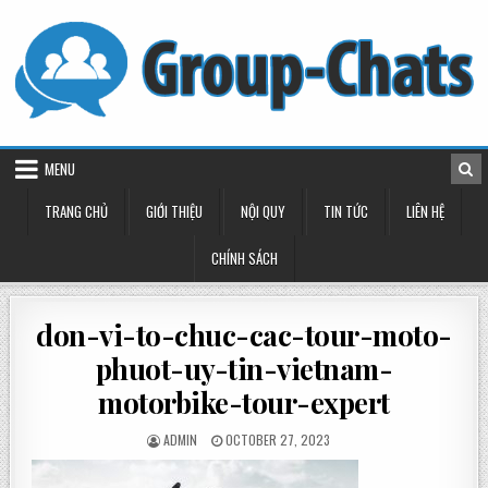
Skip
to
content
MENU
TRANG CHỦ
GIỚI THIỆU
NỘI QUY
TIN TỨC
LIÊN HỆ
CHÍNH SÁCH
don-vi-to-chuc-cac-tour-moto-
phuot-uy-tin-vietnam-
motorbike-tour-expert
POSTED
POSTED
ADMIN
OCTOBER 27, 2023
BY
ON