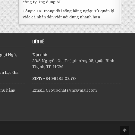
công ty ứng dụng AI
Công cụ AI trong đời sống hằng ngày: Từ quản lý
việc cá nhân đến viết nội dung nhanh hơn
LIÊN HỆ
goại Ngữ,
Địa chỉ:
23/5 Nguyễn Gia Trí, phường 25, quận Bình
Thạnh, TP-HCM
n Lạc Gia
SĐT: +84 96 135 08 70
ụng hằng
Email:
Groupchats.vn@gmail.com
Scro
to