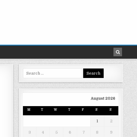
Search
for:
August 2026
M
T
W
T
F
S
S
1
2
3
4
5
6
7
8
9