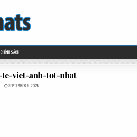
CHÍNH SÁCH
te-viet-anh-tot-nhat
ED
POSTED
N
SEPTEMBER 9, 2025
ON