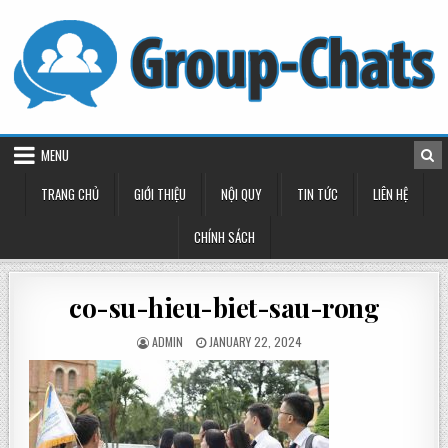
Skip
to
content
MENU
TRANG CHỦ
GIỚI THIỆU
NỘI QUY
TIN TỨC
LIÊN HỆ
CHÍNH SÁCH
co-su-hieu-biet-sau-rong
POSTED
POSTED
ADMIN
JANUARY 22, 2024
BY
ON