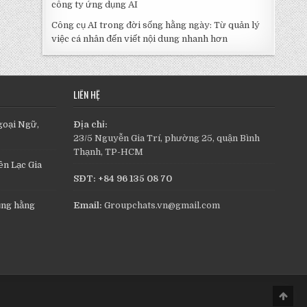
công ty ứng dụng AI
Công cụ AI trong đời sống hằng ngày: Từ quản lý
việc cá nhân đến viết nội dung nhanh hơn
LIÊN HỆ
goại Ngữ,
Địa chỉ:
23/5 Nguyễn Gia Trí, phường 25, quận Bình
Thạnh, TP-HCM
n Lạc Gia
SĐT: +84 96 135 08 70
ụng hằng
Email:
Groupchats.vn@gmail.com
Scro
to