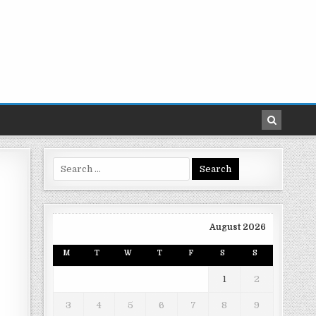
Search
for:
August 2026
M
T
W
T
F
S
S
1
2
3
4
5
6
7
8
9