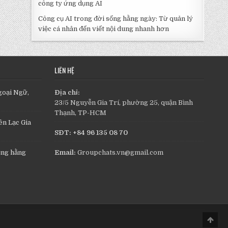
công ty ứng dụng AI
Công cụ AI trong đời sống hằng ngày: Từ quản lý
việc cá nhân đến viết nội dung nhanh hơn
LIÊN HỆ
goại Ngữ,
Địa chỉ:
23/5 Nguyễn Gia Trí, phường 25, quận Bình
Thạnh, TP-HCM
n Lạc Gia
SĐT: +84 96 135 08 70
ụng hằng
Email:
Groupchats.vn@gmail.com
Scro
to