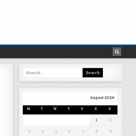
Search
for:
August 2026
M
T
W
T
F
S
S
1
2
3
4
5
6
7
8
9