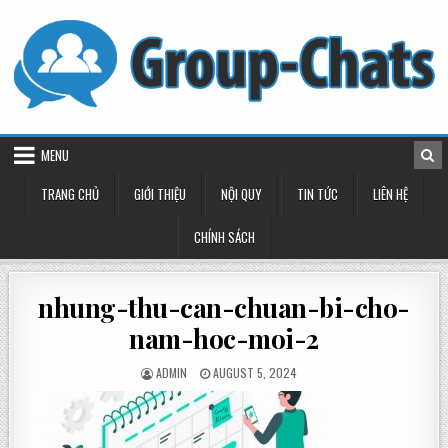
Skip
to
content
MENU
TRANG CHỦ
GIỚI THIỆU
NỘI QUY
TIN TỨC
LIÊN HỆ
CHÍNH SÁCH
nhung-thu-can-chuan-bi-cho-
nam-hoc-moi-2
POSTED
POSTED
ADMIN
AUGUST 5, 2024
BY
ON