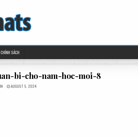
CHÍNH SÁCH
uan-bi-cho-nam-hoc-moi-8
TED
POSTED
IN
AUGUST 5, 2024
ON