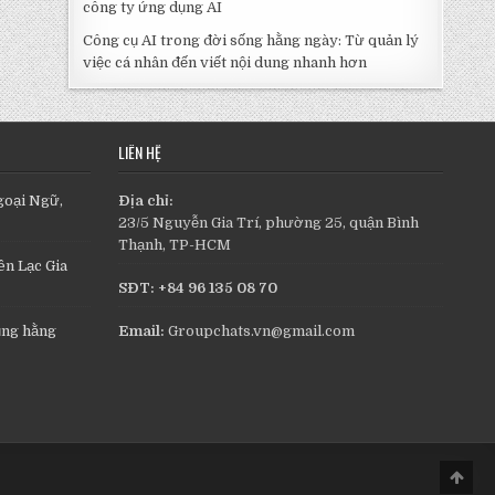
công ty ứng dụng AI
Công cụ AI trong đời sống hằng ngày: Từ quản lý
việc cá nhân đến viết nội dung nhanh hơn
LIÊN HỆ
goại Ngữ,
Địa chỉ:
23/5 Nguyễn Gia Trí, phường 25, quận Bình
Thạnh, TP-HCM
n Lạc Gia
SĐT: +84 96 135 08 70
ụng hằng
Email:
Groupchats.vn@gmail.com
Scro
to