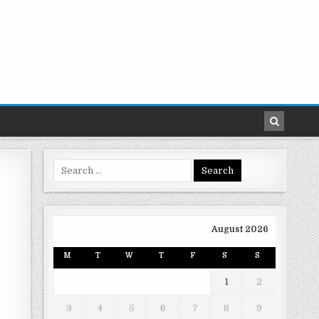
Search
for:
August 2026
M
T
W
T
F
S
S
1
2
3
4
5
6
7
8
9