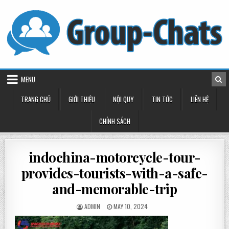
Skip
to
content
MENU
TRANG CHỦ
GIỚI THIỆU
NỘI QUY
TIN TỨC
LIÊN HỆ
CHÍNH SÁCH
indochina-motorcycle-tour-
provides-tourists-with-a-safe-
and-memorable-trip
POSTED
POSTED
ADMIN
MAY 10, 2024
BY
ON