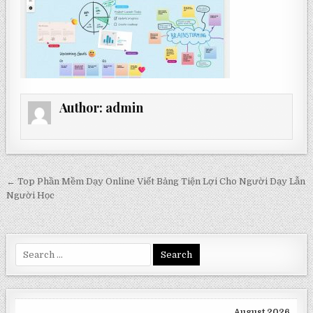
Author:
admin
Post
← Top Phần Mềm Dạy Online Viết Bảng Tiện Lợi Cho Người Dạy Lẫn
navigation
Người Học
Search
for:
August 2026