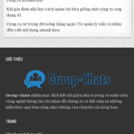
công cụ ai miễn phí
Khi gia đình nhỏ học cách quản chi tiêu giống một công ty ứng
dụng AI
Công cụ AI trong đời sống hằng ngày: Từ quản lý việc cá nhân
đến viết nội dung nhanh hơn
GIỚI THIỆU
Group-chats
nhằm mục đích kết nối giữa nhà trường và sinh viên
công nghệ thông tin với nhau để chúng ta có thể chia sẻ những
kiến thức quý báu cũng như những câu chuyện của từng bạn.
TRANG