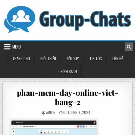
Skip
to
content
MENU
TRANG CHỦ
GIỚI THIỆU
NỘI QUY
TIN TỨC
LIÊN HỆ
CHÍNH SÁCH
phan-mem-day-online-viet-
bang-2
POSTED
POSTED
ADMIN
OCTOBER 9, 2024
BY
ON