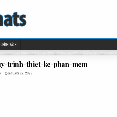
CHÍNH SÁCH
y-trinh-thiet-ke-phan-mem
ED
POSTED
N
JANUARY 22, 2025
ON