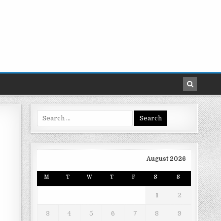
Search
for:
August 2026
M
T
W
T
F
S
S
1
2
3
4
5
6
7
8
9