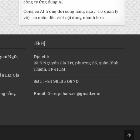
công ty ứng dụng AI
Công cụ AI trong đời sống hằng ngày: Từ quản lý
việc cá nhân đến viết nội dung nhanh hơn
LIÊN HỆ
goại Ngữ,
Địa chỉ:
23/5 Nguyễn Gia Trí, phường 25, quận Bình
Thạnh, TP-HCM
n Lạc Gia
SĐT: +84 96 135 08 70
ụng hằng
Email:
Groupchats.vn@gmail.com
Scro
to