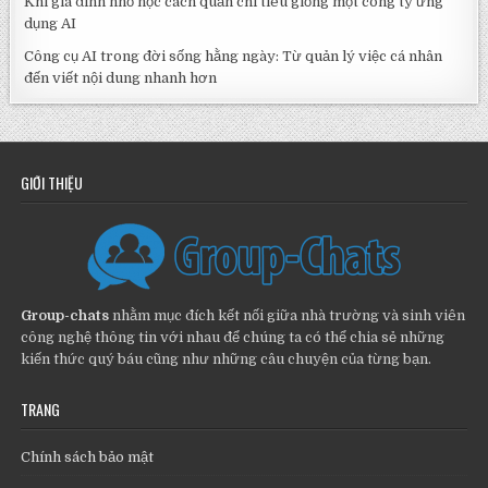
Khi gia đình nhỏ học cách quản chi tiêu giống một công ty ứng
dụng AI
Công cụ AI trong đời sống hằng ngày: Từ quản lý việc cá nhân
đến viết nội dung nhanh hơn
GIỚI THIỆU
Group-chats
nhằm mục đích kết nối giữa nhà trường và sinh viên
công nghệ thông tin với nhau để chúng ta có thể chia sẻ những
kiến thức quý báu cũng như những câu chuyện của từng bạn.
TRANG
Chính sách bảo mật