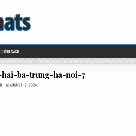
CHÍNH SÁCH
hai-ba-trung-ha-noi-7
TED
POSTED
IN
AUGUST 12, 2024
ON