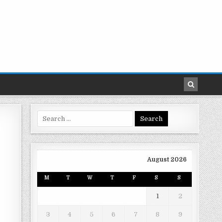
Search
for:
August 2026
M
T
W
T
F
S
S
1
2
3
4
5
6
7
8
9