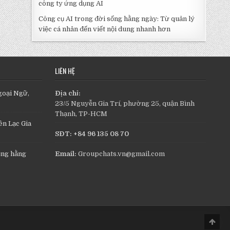
công ty ứng dụng AI
Công cụ AI trong đời sống hằng ngày: Từ quản lý
việc cá nhân đến viết nội dung nhanh hơn
LIÊN HỆ
goại Ngữ,
Địa chỉ:
23/5 Nguyễn Gia Trí, phường 25, quận Bình
Thạnh, TP-HCM
n Lạc Gia
SĐT: +84 96 135 08 70
ụng hằng
Email:
Groupchats.vn@gmail.com
Scro
to