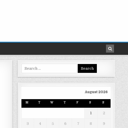
Search
for:
August 2026
M
T
W
T
F
S
S
1
2
3
4
5
6
7
8
9