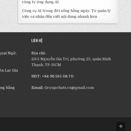
công ty ứng dụng AI
Công cụ AI trong đời sống hằng ngày: Từ quản lý
việc cá nhân đến viết nội dung nhanh hơn
LIÊN HỆ
goại Ngữ,
Địa chỉ:
23/5 Nguyễn Gia Trí, phường 25, quận Bình
Thạnh, TP-HCM
n Lạc Gia
SĐT: +84 96 135 08 70
ụng hằng
Email:
Groupchats.vn@gmail.com
Scro
to