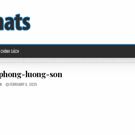
CHÍNH SÁCH
phong-luong-son
TED
POSTED
N
FEBRUARY 6, 2025
ON