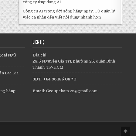
công ty ứng dụng AI
Công cụ AI trong đời sống hằng ngày: Từ quản lý
việc cá nhân đến viết nội dung nhanh hơn
LIÊN HỆ
goại Ngữ,
Địa chỉ:
23/5 Nguyễn Gia Trí, phường 25, quận Bình
Thạnh, TP-HCM
n Lạc Gia
SĐT: +84 96 135 08 70
ụng hằng
Email:
Groupchats.vn@gmail.com
Scro
to