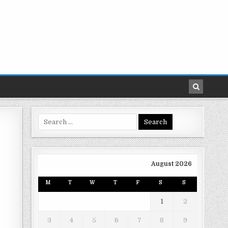
Search
for:
August 2026
M
T
W
T
F
S
S
1
2
3
4
5
6
7
8
9