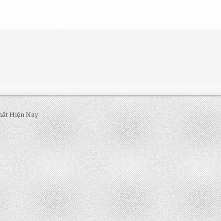
ất Hiện Nay