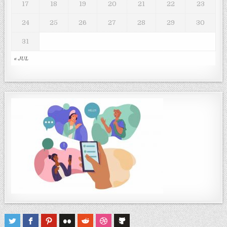
17
18
19
20
21
22
23
24
25
26
27
28
29
30
31
« JUL