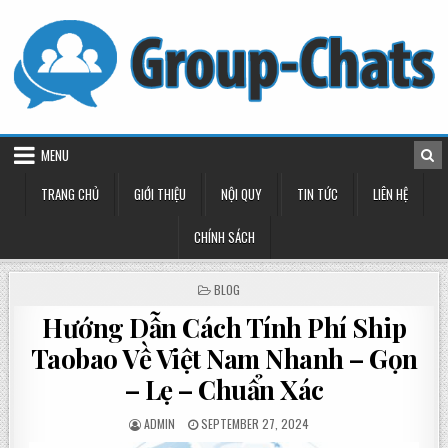
Skip
to
content
MENU
TRANG CHỦ
GIỚI THIỆU
NỘI QUY
TIN TỨC
LIÊN HỆ
CHÍNH SÁCH
POSTED
BLOG
IN
Hướng Dẫn Cách Tính Phí Ship
Taobao Về Việt Nam Nhanh – Gọn
– Lẹ – Chuẩn Xác
POSTED
POSTED
ADMIN
SEPTEMBER 27, 2024
BY
ON