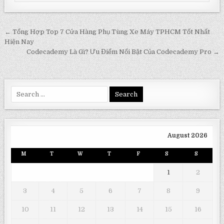
Post
← Tổng Hợp Top 7 Cửa Hàng Phụ Tùng Xe Máy TPHCM Tốt Nhất
navigation
Hiện Nay
Codecademy Là Gì? Ưu Điểm Nổi Bật Của Codecademy Pro →
Search
for:
August 2026
M
T
W
T
F
S
S
1
2
3
4
5
6
7
8
9
10
11
12
13
14
15
16