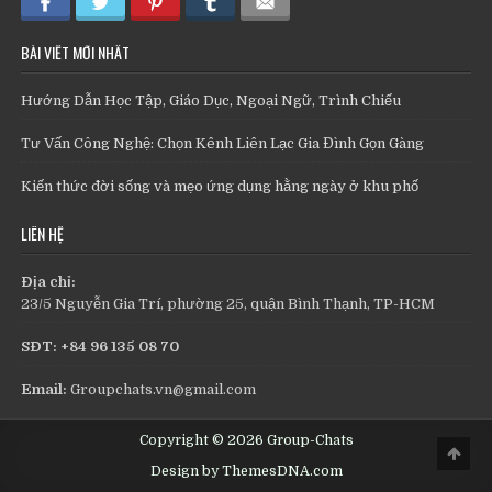
BÀI VIẾT MỚI NHẤT
Hướng Dẫn Học Tập, Giáo Dục, Ngoại Ngữ, Trình Chiếu
Tư Vấn Công Nghệ: Chọn Kênh Liên Lạc Gia Đình Gọn Gàng
Kiến thức đời sống và mẹo ứng dụng hằng ngày ở khu phố
LIÊN HỆ
Địa chỉ:
23/5 Nguyễn Gia Trí, phường 25, quận Bình Thạnh, TP-HCM
SĐT: +84 96 135 08 70
Email:
Groupchats.vn@gmail.com
Copyright © 2026 Group-Chats
Scro
to
Design by ThemesDNA.com
Top