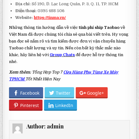
Địa chỉ:
Số 190, Đ. Lạc Long Quân, P. 3, Q. 11, TP. HCM
Điện thoại:
0395 488 506
Website:
https://tinma.vn/
Những thông tin hướng dẫn về việc
tính phí ship Taobao
về
Việt Nam đã được chúng tôi chia sẻ qua bài viết trên. Hy vọng
bạn đọc sẽ nắm rõ và tìm kiếm được đơn vị vận chuyển hàng
Taobao chất lượng và uy tín. Nếu còn bất kỳ thắc mắc nào
khác, hãy liên hệ với
Group Chats
để được hỗ trợ thông tin
nhé.
Xem thêm:
Tổng Hợp Top 7
Cửa Hàng Phụ Tùng Xe Máy
TPHCM
Tốt Nhất Hiện Nay
Facebook
Twitter
Google+
Pinterest
LinkedIn
Author:
admin