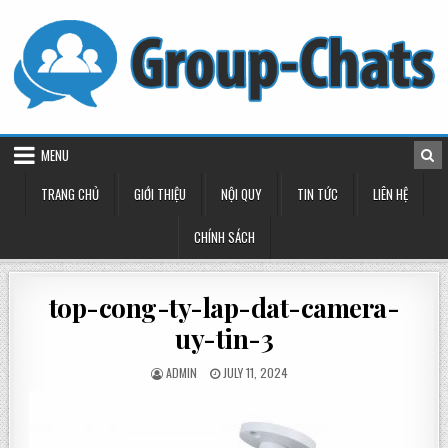
Skip
to
content
MENU
TRANG CHỦ
GIỚI THIỆU
NỘI QUY
TIN TỨC
LIÊN HỆ
CHÍNH SÁCH
top-cong-ty-lap-dat-camera-
uy-tin-3
POSTED
POSTED
ADMIN
JULY 11, 2024
BY
ON