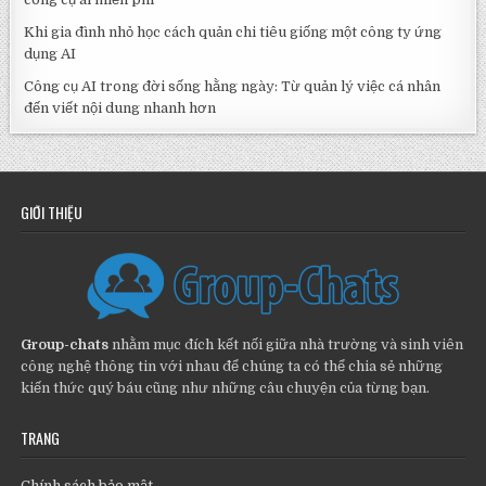
Khi gia đình nhỏ học cách quản chi tiêu giống một công ty ứng
dụng AI
Công cụ AI trong đời sống hằng ngày: Từ quản lý việc cá nhân
đến viết nội dung nhanh hơn
GIỚI THIỆU
Group-chats
nhằm mục đích kết nối giữa nhà trường và sinh viên
công nghệ thông tin với nhau để chúng ta có thể chia sẻ những
kiến thức quý báu cũng như những câu chuyện của từng bạn.
TRANG
Chính sách bảo mật