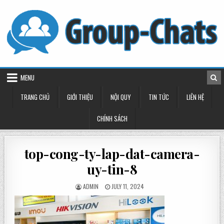
Skip
to
content
MENU
TRANG CHỦ
GIỚI THIỆU
NỘI QUY
TIN TỨC
LIÊN HỆ
CHÍNH SÁCH
top-cong-ty-lap-dat-camera-
uy-tin-8
POSTED
POSTED
ADMIN
JULY 11, 2024
BY
ON