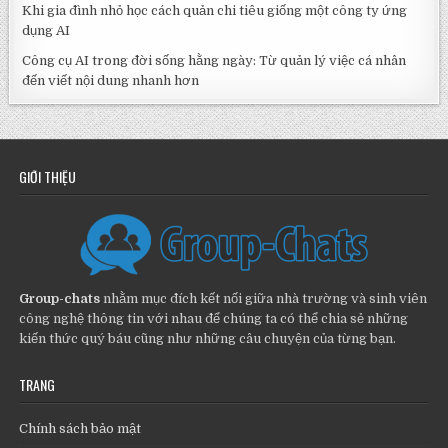
Khi gia đình nhỏ học cách quản chi tiêu giống một công ty ứng
dụng AI
Công cụ AI trong đời sống hằng ngày: Từ quản lý việc cá nhân
đến viết nội dung nhanh hơn
GIỚI THIỆU
Group-chats
nhằm mục đích kết nối giữa nhà trường và sinh viên
công nghệ thông tin với nhau để chúng ta có thể chia sẻ những
kiến thức quý báu cũng như những câu chuyện của từng bạn.
TRANG
Chính sách bảo mật