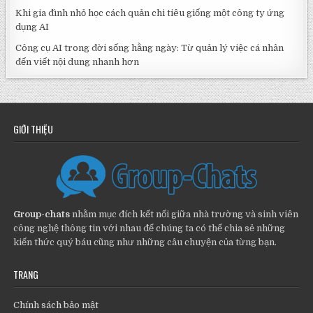
Khi gia đình nhỏ học cách quản chi tiêu giống một công ty ứng
dụng AI
Công cụ AI trong đời sống hằng ngày: Từ quản lý việc cá nhân
đến viết nội dung nhanh hơn
GIỚI THIỆU
Group-chats
nhằm mục đích kết nối giữa nhà trường và sinh viên
công nghệ thông tin với nhau để chúng ta có thể chia sẻ những
kiến thức quý báu cũng như những câu chuyện của từng bạn.
TRANG
Chính sách bảo mật