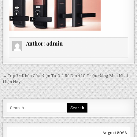
Author:
admin
Post
← Top 7+ Khóa Cửa Điện Tử Giá Rẻ Dưới 10 Triệu Đáng Mua Nhất
navigation
Hiện Nay
Search
for:
August 2026