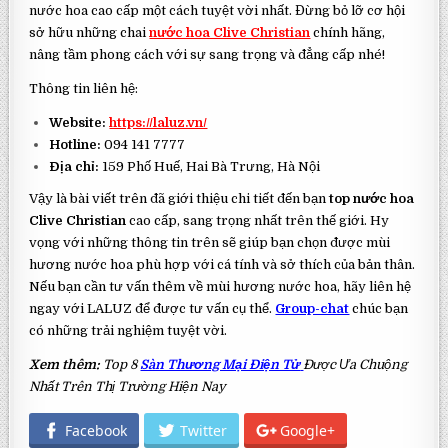
nước hoa cao cấp một cách tuyệt vời nhất. Đừng bỏ lỡ cơ hội
sở hữu những chai
nước hoa Clive Christian
chính hãng,
nâng tầm phong cách với sự sang trọng và đẳng cấp nhé!
Thông tin liên hệ:
Website:
https://laluz.vn/
Hotline:
094 141 7777
Địa chỉ:
159 Phố Huế, Hai Bà Trưng, Hà Nội
Vậy là bài viết trên đã giới thiệu chi tiết đến bạn
top nước hoa
Clive Christian
cao cấp, sang trọng nhất trên thế giới. Hy
vọng với những thông tin trên sẽ giúp bạn chọn được mùi
hương nước hoa phù hợp với cá tính và sở thích của bản thân.
Nếu bạn cần tư vấn thêm về mùi hương nước hoa, hãy liên hệ
ngay với LALUZ để được tư vấn cụ thể.
Group-chat
chúc bạn
có những trải nghiệm tuyệt vời.
Xem thêm:
Top 8
Sàn Thương Mại Điện Tử
Được Ưa Chuộng
Nhất Trên Thị Trường Hiện Nay
Facebook
Twitter
Google+