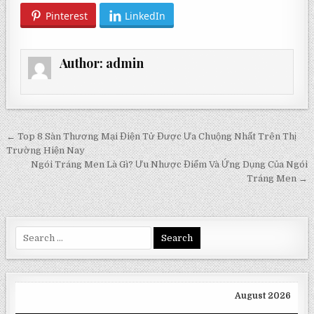
Pinterest
LinkedIn
Author:
admin
Post
← Top 8 Sàn Thương Mại Điện Tử Được Ưa Chuộng Nhất Trên Thị
navigation
Trường Hiện Nay
Ngói Tráng Men Là Gì? Ưu Nhược Điểm Và Ứng Dụng Của Ngói
Tráng Men →
Search
for:
August 2026