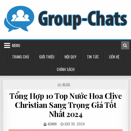
Skip
to
content
MENU
TRANG CHỦ
GIỚI THIỆU
NỘI QUY
TIN TỨC
LIÊN HỆ
CHÍNH SÁCH
POSTED
BLOG
IN
Tổng Hợp 10 Top Nước Hoa Clive
Christian Sang Trọng Giá Tốt
Nhất 2024
POSTED
POSTED
ADMIN
JULY 30, 2024
BY
ON