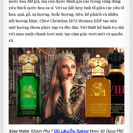
nước hoa đắt giá, mà còn được đánh giá cao trong cộng đồng
yêu thích nước hoa xa xỉ. Với sự kết hợp tinh tế giữa các yếu tố
hoa, quả, gỗ, xạ hương, hoắc hương, tiêu, hổ phách và nhiều
nốt hương khác, Clive Christian 1872 Women EDP tạo nên
một hương thơm phức tạp và độc đáo. Với thiết kế hình trụ dài
với màu xanh chanh tươi mát, tạo cảm giác tươi mới và quyến
rũ.
Xem thêm:
Khám Phá 7
Vật Liệu Ốp Tường
Được Sử Dụng Phổ