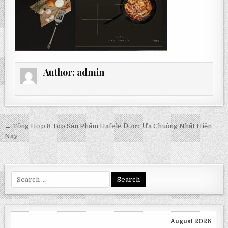
Author:
admin
Post
← Tổng Hợp 8 Top Sản Phẩm Hafele Được Ưa Chuộng Nhất Hiện
navigation
Nay
Search
for:
August 2026