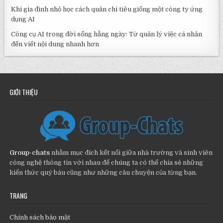
Khi gia đình nhỏ học cách quản chi tiêu giống một công ty ứng
dụng AI
Công cụ AI trong đời sống hằng ngày: Từ quản lý việc cá nhân
đến viết nội dung nhanh hơn
GIỚI THIỆU
Group-chats
nhằm mục đích kết nối giữa nhà trường và sinh viên
công nghệ thông tin với nhau để chúng ta có thể chia sẻ những
kiến thức quý báu cũng như những câu chuyện của từng bạn.
TRANG
Chính sách bảo mật