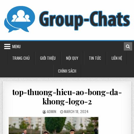
Skip
to
content
MENU
TRANG CHỦ
GIỚI THIỆU
NỘI QUY
TIN TỨC
LIÊN HỆ
CHÍNH SÁCH
top-thuong-hieu-ao-bong-da-
khong-logo-2
POSTED
POSTED
ADMIN
MARCH 18, 2024
BY
ON