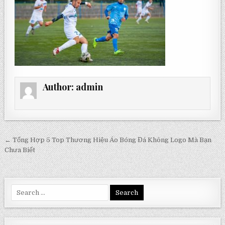
Author:
admin
Post
← Tổng Hợp 5 Top Thương Hiệu Áo Bóng Đá Không Logo Mà Bạn
navigation
Chưa Biết
Search
for: