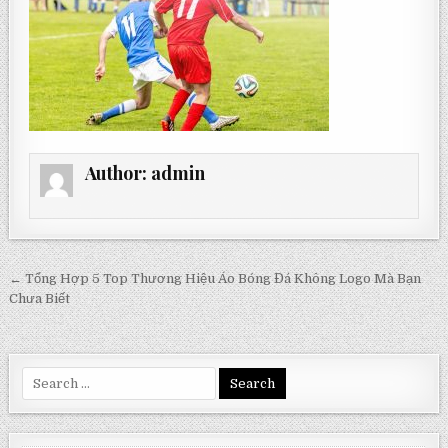
Author:
admin
Post
← Tổng Hợp 5 Top Thương Hiệu Áo Bóng Đá Không Logo Mà Bạn
navigation
Chưa Biết
Search
for: