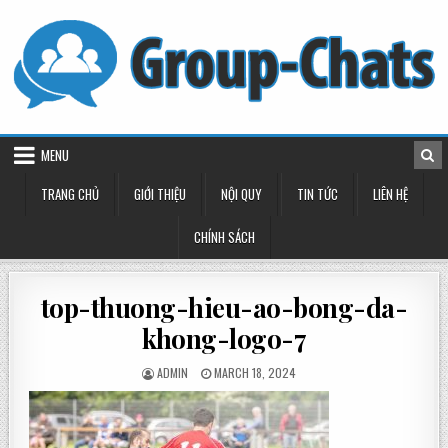
Skip
to
content
MENU
TRANG CHỦ
GIỚI THIỆU
NỘI QUY
TIN TỨC
LIÊN HỆ
CHÍNH SÁCH
top-thuong-hieu-ao-bong-da-
khong-logo-7
POSTED
POSTED
ADMIN
MARCH 18, 2024
BY
ON