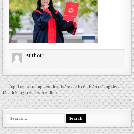
Author:
Post
← Ứng dụng AI trong doanh nghiệp: Cách cải thiện trải nghiệm
navigation
khách hàng trên kênh online
Search
for: