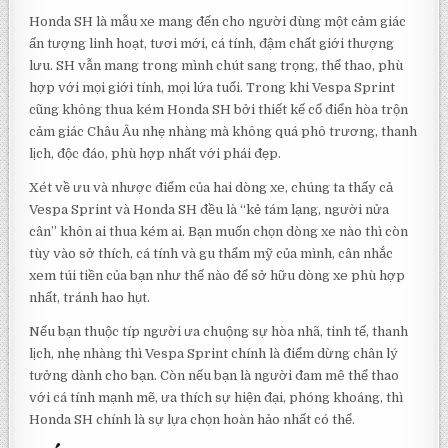
Honda SH là mẫu xe mang đến cho người dùng một cảm giác
ấn tượng linh hoạt, tươi mới, cá tính, đậm chất giới thượng
lưu. SH vẫn mang trong mình chút sang trọng, thể thao, phù
hợp với mọi giới tính, mọi lứa tuổi. Trong khi Vespa Sprint
cũng không thua kém Honda SH bởi thiết kế cổ điển hòa trộn
cảm giác Châu Âu nhẹ nhàng mà không quá phô trương, thanh
lịch, độc đáo, phù hợp nhất với phái đẹp.
Xét về ưu và nhược điểm của hai dòng xe, chúng ta thấy cả
Vespa Sprint và Honda SH đều là “kẻ tám lạng, người nửa
cân” khôn ai thua kém ai. Bạn muốn chọn dòng xe nào thì còn
tùy vào sở thích, cá tính và gu thẩm mỹ của mình, cân nhắc
xem túi tiền của bạn như thế nào để sở hữu dòng xe phù hợp
nhất, tránh hao hụt.
Nếu bạn thuộc típ người ưa chuộng sự hòa nhã, tinh tế, thanh
lịch, nhẹ nhàng thì Vespa Sprint chính là điểm dừng chân lý
tưởng dành cho bạn. Còn nếu bạn là người đam mê thể thao
với cá tính mạnh mẽ, ưa thích sự hiện đại, phóng khoáng, thì
Honda SH chính là sự lựa chọn hoàn hảo nhất có thể.