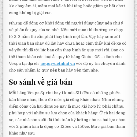
Xe chạy êm ái, mềm mại kể cả khi tăng hoặc giảm ga bất chợt
cung không bị giật cục.
Nhưng để động cơ khởi động thì người dùng cũng nên chú ý
về phần ắc quy của xe nhé. Nếu mới mua thì thường xe chạy
từ 2-3 năm thì cần phải thay bình một lần. Vậy hãy xem xét
thời gian bạn chạy đủ lâu hay chưa hoặc cảm thấy khi đề xe có
vẻ yếu thì đã tới lúc bạn cần thay bình ắc quy mới rồi. Bạn có
thể tham khảo các loại ắc quy từ hãng Globe, GS,… dành cho
Vespa tại địa chỉ
acquyvietnhat.vn
với độ uy tín chuyên dành
cho sản phẩm ắc quy nên bạn hãy yên tâm nhé.
So sánh về giá bán
Mỗi hãng Vespa Sprint hay Honda SH đều có những phiên
bản khác nhau, theo đó mức giá cũng khác nhau. Nhìn chung
điểm cộng của hai dòng xe này là mức giá hợp lý, phải chăng,
phù hợp với nhiều sự lựa chọn của khách hàng. Ở cả hai dòng
xe, các nhà sản xuất đã tính toán kỹ lưỡng cho ra hai lựa chọn
với 2 phiên bàn là động cơ 125cc và 150cc. Mức giá bán tham
khảo như sau: