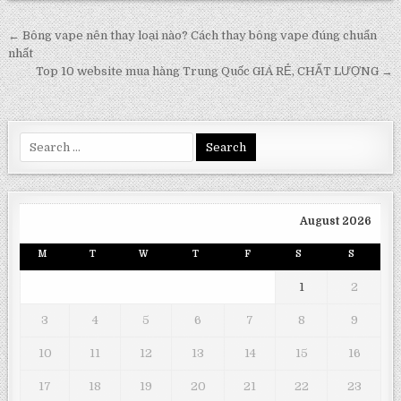
Post
← Bông vape nên thay loại nào? Cách thay bông vape đúng chuẩn
navigation
nhất
Top 10 website mua hàng Trung Quốc GIÁ RẺ, CHẤT LƯỢNG →
Search
for:
August 2026
M
T
W
T
F
S
S
1
2
3
4
5
6
7
8
9
10
11
12
13
14
15
16
17
18
19
20
21
22
23