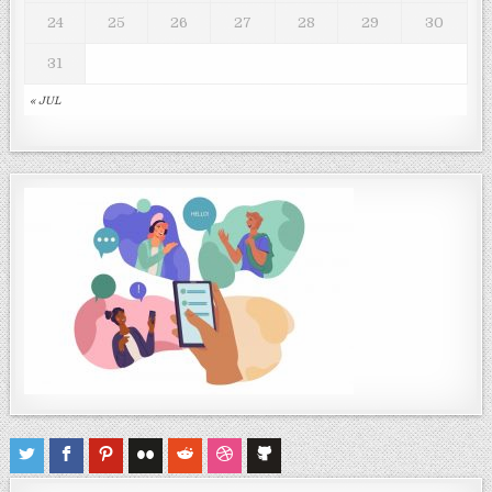
24
25
26
27
28
29
30
31
« JUL