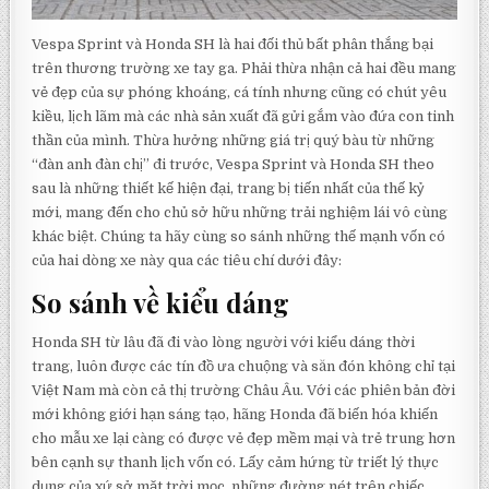
Vespa Sprint và Honda SH là hai đối thủ bất phân thắng bại
trên thương trường xe tay ga. Phải thừa nhận cả hai đều mang
vẻ đẹp của sự phóng khoáng, cá tính nhưng cũng có chút yêu
kiều, lịch lãm mà các nhà sản xuất đã gửi gắm vào đứa con tinh
thần của mình. Thừa hưởng những giá trị quý bàu từ những
“đàn anh đàn chị” đi trước, Vespa Sprint và Honda SH theo
sau là những thiết kế hiện đại, trang bị tiến nhất của thế kỷ
mới, mang đến cho chủ sở hữu những trải nghiệm lái vô cùng
khác biệt. Chúng ta hãy cùng so sánh những thế mạnh vốn có
của hai dòng xe này qua các tiêu chí dưới đây:
So sánh về kiểu dáng
Honda SH từ lâu đã đi vào lòng người với kiểu dáng thời
trang, luôn được các tín đồ ưa chuộng và săn đón không chỉ tại
Việt Nam mà còn cả thị trường Châu Âu. Với các phiên bản đời
mới không giới hạn sáng tạo, hãng Honda đã biến hóa khiến
cho mẫu xe lại càng có được vẻ đẹp mềm mại và trẻ trung hơn
bên cạnh sự thanh lịch vốn có. Lấy cảm hứng từ triết lý thực
dụng của xứ sở mặt trời mọc, những đường nét trên chiếc