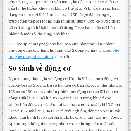
vậy nhưng Vespa Sprint vẫn mang lại độ an toàn cao nhờ cơ
cấu từ, hệ thống khóa rất khó có thể phá. Vị trí ổ cắm sạc tiện
dụng hơn so với SH Honda, ổ sạc USB được đặt trong hộc
trước nên tiện lợi trong quá trình sử dụng. Cốp xe được thiết
kế với dung tích 16,6 lít có thể đựng được hai chiếc mũ bảo
hiểm và một số vật dụng nhỏ khác.
>>> Group chats gợi ý cho bạn top cửa hàng tại Tân Thành
chuyên cung cấp hai phụ tùng cho 2 dòng xe này là
shop phụ
tùng xe máy Kim Thành
, Chợ Tốt,…
So sánh về động cơ
Người dùng đánh giá về động cơ Honda SH cao hơn động cơ
của xe Vespa Sprint. Dù cả hai đều có bản động cơ như nhau là
125 cc và 150 cc, tuy nhiên phiên bản động cơ của SH cho ra
công suất là 12,8 mã lực và 16,6 mã lực. Trong khi đó các
phiên bản động cơ của Sprint lại cho ra công suất chỉ 10,5 mã
lực và 12,7 mã lực. Qua thực tế trải nghiệm, động cơ xe SH rất
khỏe, vận hành tốt ở mọi địa hình, kể cả địa hình dốc núi. Vespa
Sprint tuy không ấn tượng như xe SH nhưng hiệu suất vận
hành cũng khá tốt khi chạy ở đường trường hay đường phố.