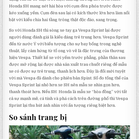
Honda SH mang nét hài hòa với cụm đèn phóa trước được
kéo xuống yếm. Cụm đèn sau lại có kích thước lớn hơn làm nổi
bật với kiểu chia hai tầng trông thật độc đáo, sang trọng.
So với Honda SH thì sòng xe tay ga Vespa Sprint lại được
người dùng đánh giá là kiểu dáng trẻ trung hơn. Vespa Sprint
đến từ nước Ý với biểu tượng cho sự bay bổng trong nghệ
thuật, lấy cảm hứng từ tổ ong vò vẽ là đặc trưng của thương
hiệu Vespa. Thiết kế xe với yếm trước phẳng, phần thân sau
được mở rộng lại được nhà sản xuất trau chuốt riêng để mẫu
xe có được sự trẻ trung, thanh lịch hơn. Đây là đổi mới tuyệt
vời mà Vespa đã dành cho phiên bản Spint. Số đo tổng thể của
Vespa Sprint lại nhỏ hơn xe SH nên mẫu xe nhìn gọn hơn,
thanh thoát hơn. Nếu SH Honda là mẫu xe “hòa đồng” với tất
cả sự mạnh mẽ, cá tính và phá cách trên đường phố thì Vespa
Sprint lại thu hút ánh nhìn với ấn tượng riêng biệt hơn.
So sánh trang bị