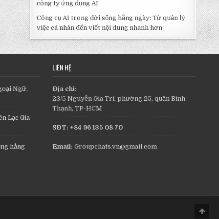
công ty ứng dụng AI
Công cụ AI trong đời sống hằng ngày: Từ quản lý
việc cá nhân đến viết nội dung nhanh hơn
LIÊN HỆ
goại Ngữ,
Địa chỉ:
23/5 Nguyễn Gia Trí, phường 25, quận Bình
Thạnh, TP-HCM
n Lạc Gia
SĐT: +84 96 135 08 70
ụng hằng
Email:
Groupchats.vn@gmail.com
Scro
to