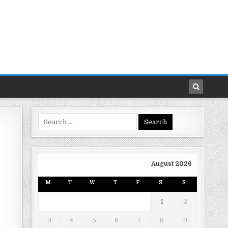
Search
for:
August 2026
M
T
W
T
F
S
S
1
2
3
4
5
6
7
8
9