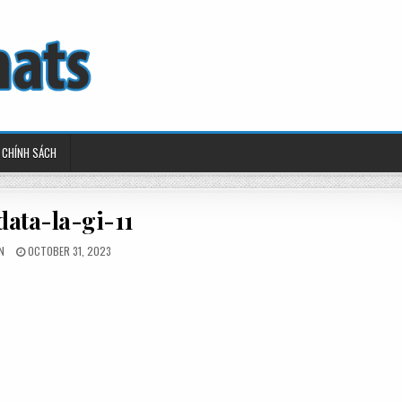
CHÍNH SÁCH
data-la-gi-11
ED
POSTED
N
OCTOBER 31, 2023
ON