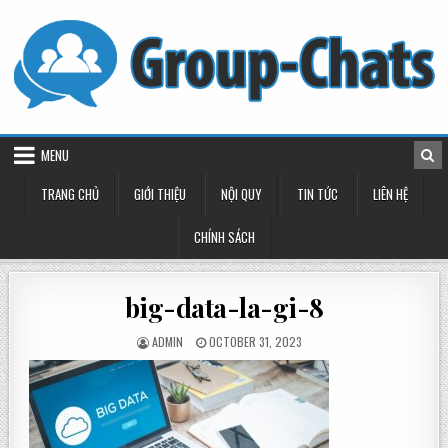
Skip
to
content
MENU
TRANG CHỦ
GIỚI THIỆU
NỘI QUY
TIN TỨC
LIÊN HỆ
CHÍNH SÁCH
big-data-la-gi-8
POSTED
POSTED
ADMIN
OCTOBER 31, 2023
BY
ON