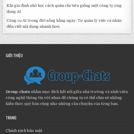
Khi gia đình nhỏ học cách quản chi tiêu giống một công ty ứng
dụng AI
Công cụ AI trong đời sống hằng ngày: Từ quản lý việc cá nhân
đến viết nội dung nhanh hơn
GIỚI THIỆU
Group-chats
nhằm mục đích kết nối giữa nhà trường và sinh viên
công nghệ thông tin với nhau để chúng ta có thể chia sẻ những
kiến thức quý báu cũng như những câu chuyện của từng bạn.
TRANG
Chính sách bảo mật