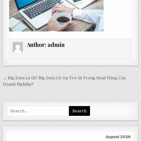
Author:
admin
Post
← Big Data Là Gì? Big Data Có Vai Trò Gì Trong Hoạt Động Của
navigation
Doanh Nghiệp?
Search
for:
August 2026