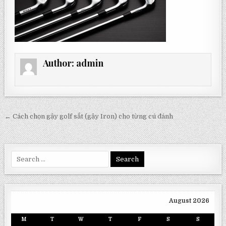
Author:
admin
Post
← Cách chọn gậy golf sắt (gậy Iron) cho từng cú đánh
navigation
Search
for:
August 2026
M
T
W
T
F
S
S