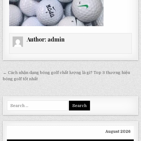
Author:
admin
Post
← Cách nhận dạng bóng golf chất lượng là gì? Top 3 thương hiệu
navigation
bóng golf tốt nhất
Search
for:
August 2026