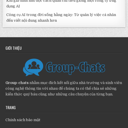
Khi gia đình nhỏ học cách quản chi tiêu giống một công ty ứng
dụng AI
Công cụ AI trong đời sống hằng ngày: Từ quản lý việc cá nhân
đến viết nội dung nhanh hơn
GIỚI THIỆU
Group-chats
nhằm mục đích kết nối giữa nhà trường và sinh viên
công nghệ thông tin với nhau để chúng ta có thể chia sẻ những
kiến thức quý báu cũng như những câu chuyện của từng bạn.
TRANG
Chính sách bảo mật