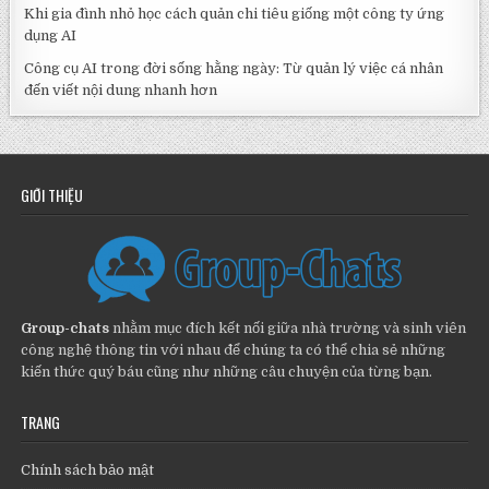
Khi gia đình nhỏ học cách quản chi tiêu giống một công ty ứng
dụng AI
Công cụ AI trong đời sống hằng ngày: Từ quản lý việc cá nhân
đến viết nội dung nhanh hơn
GIỚI THIỆU
Group-chats
nhằm mục đích kết nối giữa nhà trường và sinh viên
công nghệ thông tin với nhau để chúng ta có thể chia sẻ những
kiến thức quý báu cũng như những câu chuyện của từng bạn.
TRANG
Chính sách bảo mật