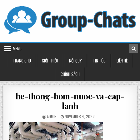
Skip
to
content
MENU
TRANG CHỦ
GIỚI THIỆU
NỘI QUY
TIN TỨC
LIÊN HỆ
CHÍNH SÁCH
he-thong-bom-nuoc-va-cap-
lanh
POSTED
POSTED
ADMIN
NOVEMBER 4, 2022
BY
ON