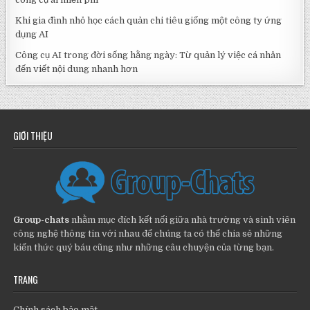
Khi gia đình nhỏ học cách quản chi tiêu giống một công ty ứng
dụng AI
Công cụ AI trong đời sống hằng ngày: Từ quản lý việc cá nhân
đến viết nội dung nhanh hơn
GIỚI THIỆU
Group-chats
nhằm mục đích kết nối giữa nhà trường và sinh viên
công nghệ thông tin với nhau để chúng ta có thể chia sẻ những
kiến thức quý báu cũng như những câu chuyện của từng bạn.
TRANG
Chính sách bảo mật