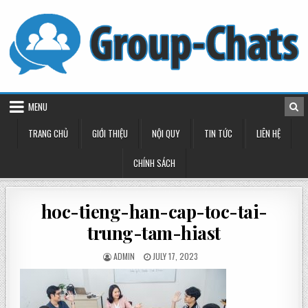
Skip
to
content
MENU
TRANG CHỦ
GIỚI THIỆU
NỘI QUY
TIN TỨC
LIÊN HỆ
CHÍNH SÁCH
hoc-tieng-han-cap-toc-tai-
trung-tam-hiast
POSTED
POSTED
ADMIN
JULY 17, 2023
BY
ON