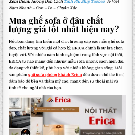
Xem thêm:
Hướng Dẫn Cách
Tính Phí Ship Taobao
Về Việt
Nam Nhanh – Gọn – Lẹ – Chuẩn Xác
Mua ghế sofa ở đâu chất
lượng giá tốt nhất hiện nay?
Nếu bạn đang tìm kiếm một địa chỉ cung cấp các mẫu ghế sofa
đẹp, chất lượng với giá cả hợp lý, ERICA chính là sự lựa chọn
tuyệt vời. Với nhiều năm kinh nghiệm trong lĩnh vực nội thất,
ERICA tự hào mang đến những mẫu sofa phong cách hiện đại,
đa dạng về thiết kế, phù hợp với nhiều không gian sống. Mỗi
sản phẩm
ghế sofa phòng khách Erica
đều được chế tác tỉ mỉ,
đảm bảo độ bền và thẩm mỹ cao, mang đến sự thoải mái và
tinh tế cho ngôi nhà của bạn.