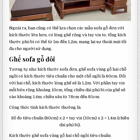
Ngoài ra, bạn cũng có thể lựa chọn các mẫu sofa gỗ đơn với
kích thước lớn hơn, có lòng ghế rộng và tay vịn to, tổng kích
thước phủ bì có thể từ 1m đến 1,2m, mang lại sự thoải mái tối
đa cho người sử dụng.
Ghế sofa gỗ đôi
Tương tự như kích thước sofa đơn, ghế sofa văng gỗ hai chỗ
ngồi có kích thước tiêu chuẩn cho một chỗ ngồi là 60cm. Đối
với hai chỗ, kích thước lòng ghế sẽ là 1,2m. Với phần tay vịn
mỗi bên rộng khoảng 10cm, tổng chiều dài phủ bì của ghế sẽ
vào khoảng 1,4m, chiều sâu từ 78cm đến 85cm.
Công thức tính kích thước thường là:
Số đo tiêu chuẩn (60cm) x 2 + tay vịn (10cm) x 2 = 1,4m (chiều
dài phủ bì).
Kích thước ghế sofa văng gỗ hai chỗ ngồi tiêu chuẩn: