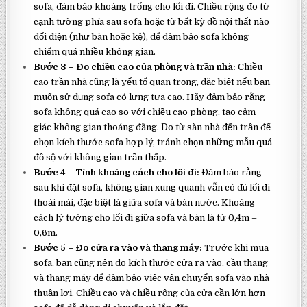
sofa, đảm bảo khoảng trống cho lối đi. Chiều rộng đo từ
cạnh tường phía sau sofa hoặc từ bất kỳ đồ nội thất nào
đối diện (như bàn hoặc kệ), để đảm bảo sofa không
chiếm quá nhiều không gian.
Bước 3 – Đo chiều cao của phòng và trần nhà:
Chiều
cao trần nhà cũng là yếu tố quan trọng, đặc biệt nếu bạn
muốn sử dụng sofa có lưng tựa cao. Hãy đảm bảo rằng
sofa không quá cao so với chiều cao phòng, tạo cảm
giác không gian thoáng đãng. Đo từ sàn nhà đến trần để
chọn kích thước sofa hợp lý, tránh chọn những mẫu quá
đồ sộ với không gian trần thấp.
Bước 4 – Tính khoảng cách cho lối đi:
Đảm bảo rằng
sau khi đặt sofa, không gian xung quanh vẫn có đủ lối đi
thoải mái, đặc biệt là giữa sofa và bàn nước. Khoảng
cách lý tưởng cho lối đi giữa sofa và bàn là từ 0,4m –
0,6m.
Bước 5 – Đo cửa ra vào và thang máy:
Trước khi mua
sofa, bạn cũng nên đo kích thước cửa ra vào, cầu thang
và thang máy để đảm bảo việc vận chuyển sofa vào nhà
thuận lợi. Chiều cao và chiều rộng của cửa cần lớn hơn