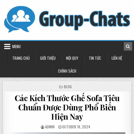
Skip
to
content
MENU
TRANG CHỦ
GIỚI THIỆU
NỘI QUY
TIN TỨC
LIÊN HỆ
CHÍNH SÁCH
POSTED
BLOG
IN
Các Kích Thước Ghế Sofa Tiêu
Chuẩn Được Dùng Phổ Biến
Hiện Nay
POSTED
POSTED
ADMIN
OCTOBER 18, 2024
BY
ON