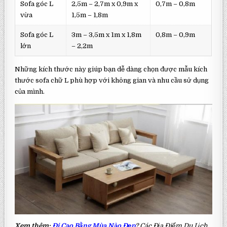
Sofa góc L
2,5m – 2,7m x 0,9m x
0,7m – 0,8m
vừa
1,5m – 1,8m
Sofa góc L
3m – 3,5m x 1m x 1,8m
0,8m – 0,9m
lớn
– 2,2m
Những kích thước này giúp bạn dễ dàng chọn được mẫu kích
thước sofa chữ L phù hợp với không gian và nhu cầu sử dụng
của mình.
Xem thêm:
Đi Cao Bằng Mùa Nào Đẹp
? Các Địa Điểm Du Lịch