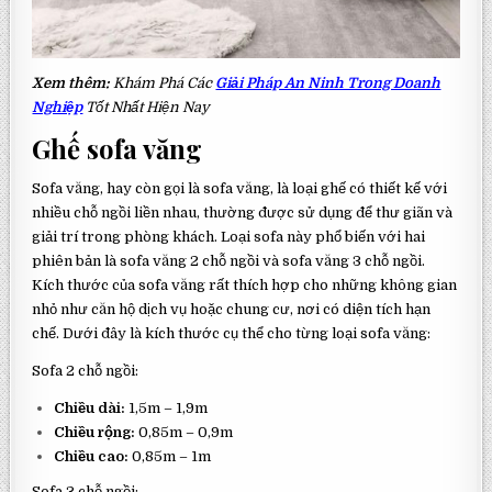
Xem thêm:
Khám Phá Các
Giải Pháp An Ninh Trong Doanh
Nghiệp
Tốt Nhất Hiện Nay
Ghế sofa văng
Sofa văng, hay còn gọi là sofa văng, là loại ghế có thiết kế với
nhiều chỗ ngồi liền nhau, thường được sử dụng để thư giãn và
giải trí trong phòng khách. Loại sofa này phổ biến với hai
phiên bản là sofa văng 2 chỗ ngồi và sofa văng 3 chỗ ngồi.
Kích thước của sofa văng rất thích hợp cho những không gian
nhỏ như căn hộ dịch vụ hoặc chung cư, nơi có diện tích hạn
chế. Dưới đây là kích thước cụ thể cho từng loại sofa văng:
Sofa 2 chỗ ngồi:
Chiều dài:
1,5m – 1,9m
Chiều rộng:
0,85m – 0,9m
Chiều cao:
0,85m – 1m
Sofa 3 chỗ ngồi: