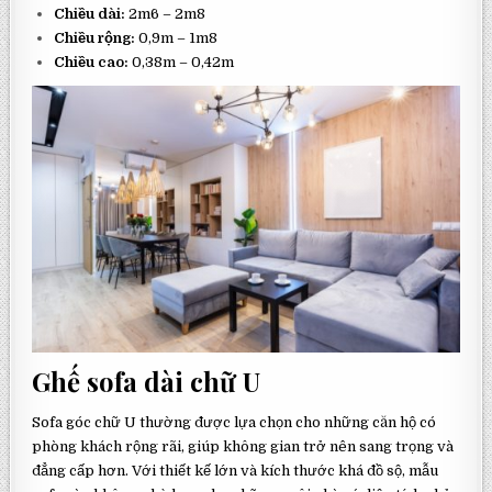
Chiều dài:
2m6 – 2m8
Chiều rộng:
0,9m – 1m8
Chiều cao:
0,38m – 0,42m
Ghế sofa dài chữ U
Sofa góc chữ U thường được lựa chọn cho những căn hộ có
phòng khách rộng rãi, giúp không gian trở nên sang trọng và
đẳng cấp hơn. Với thiết kế lớn và kích thước khá đồ sộ, mẫu