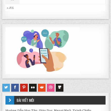
« JUL
BÀI VIẾT MỚI
Hướng Dẫn Học Tập, Giáo Dục, Ngoại Ngữ, Trình Chiếu