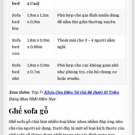
bed
x Cao)
Sofa
1,9m x 1,2m
Phù hợp cho gia đình muốn dùng
bed
x 0,9m
để nằm thư giãn thường xuyên.
lớn
Sofa
1,8m x 0,9m
Thoải mái cho 3 – 4 người nằm
bed
x 0,88m
nghỉ.
vừa
Sofa
1,8m x 0,9m
Phù hợp cho các không gian nhỏ
bed
x 0,7m
như phòng trọ, căn hộ chung cư
nhỏ
hoặc studio.
Xem thêm:
Top 7+
Khóa Cửa Điện Tử Giá Rẻ Dưới 10 Triệu
Đáng Mua Nhất Hiện Nay
Ghế sofa gỗ
Ghế sofa gỗ chia làm nhiều loại khác nhau nhằm đáp ứng nhu
cầu của người sử dụng. Dưới đây là một số loại kích thước của
ghế sofa gỗ thông dụng nhất trong các gia đình ngày nay.