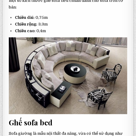
một số kích thước ghế sofa tiêu chuẩn dành cho sofa tròn cơ
bản:
Chiều dài:
0,75m
Chiều rộng:
3,3m
Chiều cao:
0,4m
Ghế sofa bed
Sofa giường là mẫu nội thất đa năng, vừa có thể sử dụng như