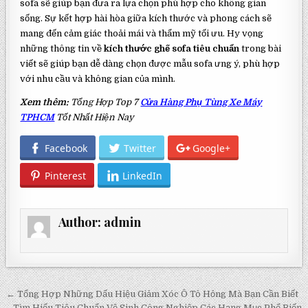
sofa sẽ giúp bạn đưa ra lựa chọn phù hợp cho không gian
sống. Sự kết hợp hài hòa giữa kích thước và phong cách sẽ
mang đến cảm giác thoải mái và thẩm mỹ tối ưu. Hy vọng
những thông tin về
kích thước ghế sofa tiêu chuẩn
trong bài
viết sẽ giúp bạn dễ dàng chọn được mẫu sofa ưng ý, phù hợp
với nhu cầu và không gian của mình.
Xem thêm:
Tổng Hợp Top 7
Cửa Hàng Phụ Tùng Xe Máy
TPHCM
Tốt Nhất Hiện Nay
Facebook
Twitter
Google+
Pinterest
LinkedIn
Author:
admin
Post
← Tổng Hợp Những Dấu Hiệu Giảm Xóc Ô Tô Hỏng Mà Bạn Cần Biết
Tìm Hiểu Tiêu Chuẩn Vệ Sinh Công Nghiệp Các Hạng Mục Phổ Biến