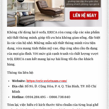
Không chỉ dừng lại ở sofa, ERICA còn cung cấp các sản phẩm
nội thất thông minh, giúp tối ưu hóa không gian sống, đặc biệt
là các căn hộ nhỏ. Những mẫu nội thất thông minh vừa tiện
dụng, vừa mang tính thẩm mỹ cao, đáp ứng nhu cầu đa dạng
của mọi gia đình. Với mức giá cạnh tranh và chất lượng vượt
trội, ERICA cam kết mang lại sự hài lòng tối đa cho khách
hàng.
Thông tin liên hệ:
Website:
https://ericavietnam.com/
Địa chỉ:
Số 95, Đ. Cộng Hòa, P. 4, Q. Tân Bình, TP. Hồ Chí
Minh
Hotline:
0934.284.495 – 0866.738.640
Tóm lại, việc hiểu rõ kích thước tiêu chuẩn của từng loại ghế